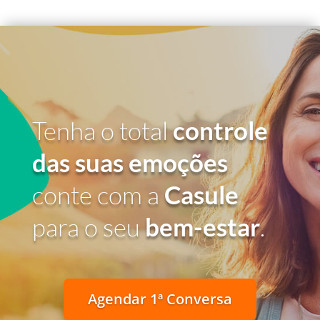
Tenha o total
controle
das suas emoções
conte com a
Casule
para o seu
bem-estar
.
Agendar 1ª Conversa