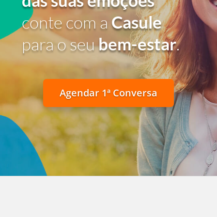
das suas emoções
conte com a
Casule
para o seu
bem-estar
.
Agendar 1ª Conversa