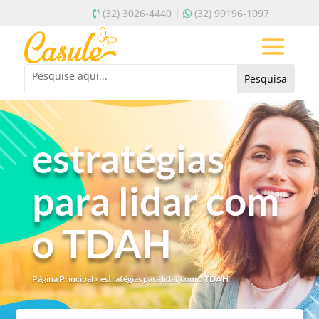
(32) 3026-4440 |
(32) 99196-1097
estratégias
para lidar com
o TDAH
Página Principal
»
estratégias para lidar com o TDAH