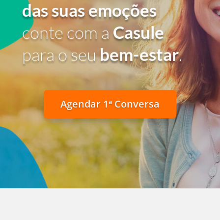
das suas emoções
conte com a
Casule
para o seu
bem-estar
.
Agendar 1ª Conversa