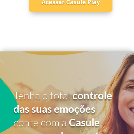
Acessar Casule Play
Tenha o total
controle
das suas emoções
conte com a
Casule