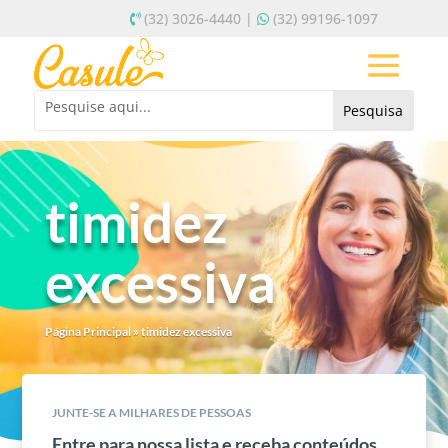
(32) 3026-4440 |
(32) 99196-1097
timidez
excessiva
Página Principal
»
timidez excessiva
JUNTE-SE A MILHARES DE PESSOAS
Entre para nossa lista e receba conteúdos