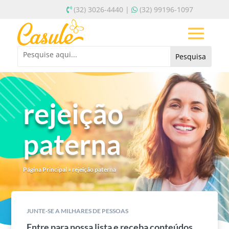
(32) 3026-4440 |
(32) 99196-1097
rejeição
paterna
Página Principal
»
rejeição paterna
JUNTE-SE A MILHARES DE PESSOAS
Entre para nossa lista e receba conteúdos