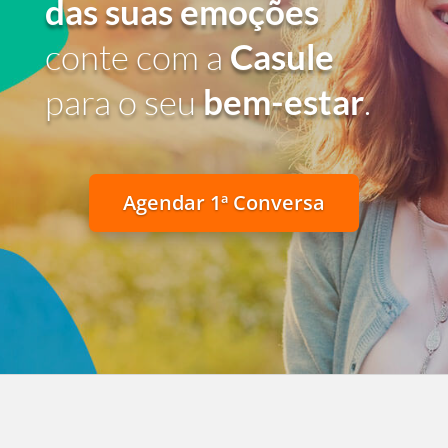
das suas emoções
conte com a
Casule
para o seu
bem-estar
.
Agendar 1ª Conversa