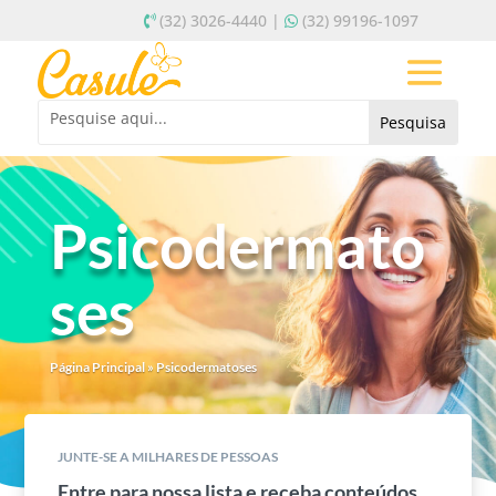
(32) 3026-4440 |
(32) 99196-1097
Psicodermato
ses
Página Principal
»
Psicodermatoses
JUNTE-SE A MILHARES DE PESSOAS
Entre para nossa lista e receba conteúdos