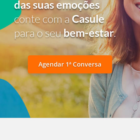
das suas emoções
conte com a
Casule
para o seu
bem-estar
.
Agendar 1ª Conversa