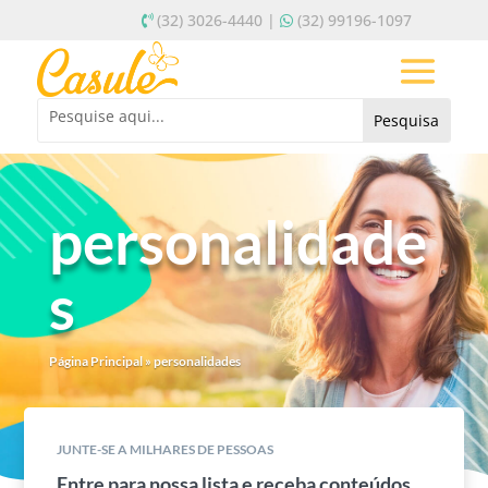
(32) 3026-4440 |
(32) 99196-1097
personalidade
s
Página Principal
»
personalidades
JUNTE-SE A MILHARES DE PESSOAS
Entre para nossa lista e receba conteúdos