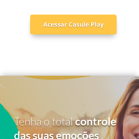
Acessar Casule Play
Tenha o total
controle
das suas emoções