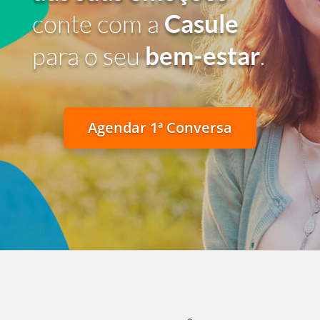
conte com a
Casule
para o seu
bem-estar
.
Agendar 1ª Conversa