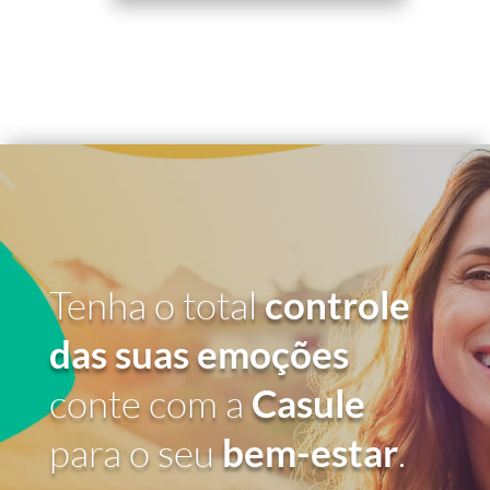
Tenha o total
controle
das suas emoções
conte com a
Casule
para o seu
bem-estar
.