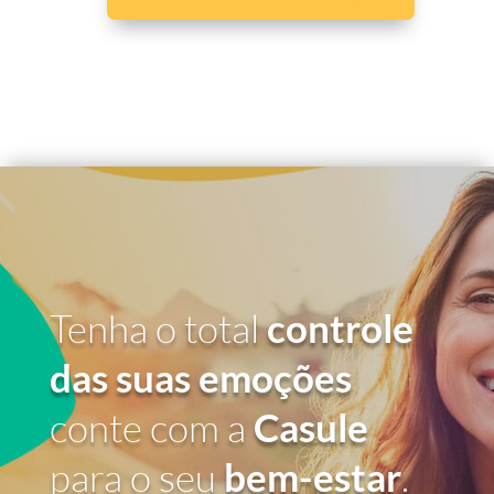
Tenha o total
controle
das suas emoções
conte com a
Casule
para o seu
bem-estar
.