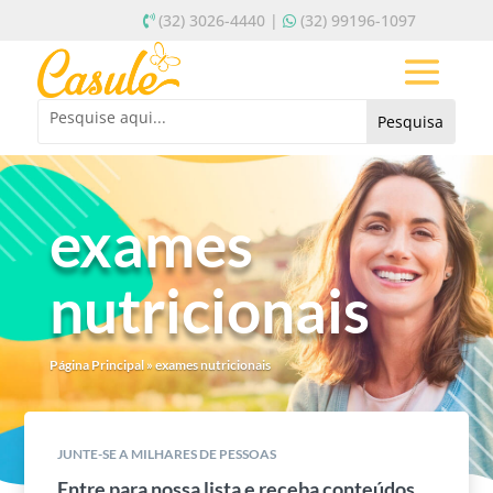
(32) 3026-4440 |
(32) 99196-1097
exames
nutricionais
Página Principal
»
exames nutricionais
JUNTE-SE A MILHARES DE PESSOAS
Entre para nossa lista e receba conteúdos