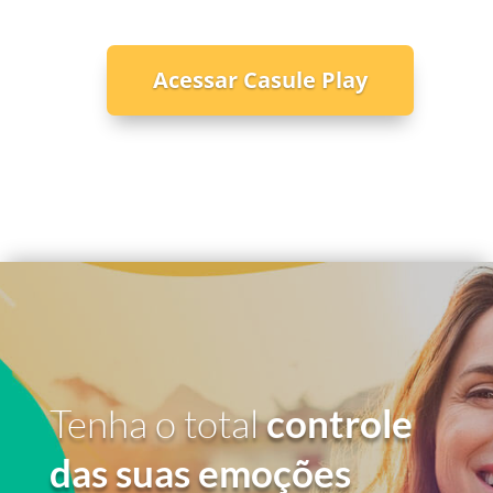
Acessar Casule Play
Tenha o total
controle
das suas emoções