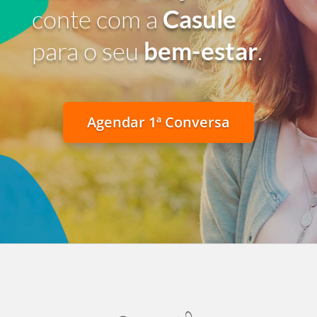
conte com a
Casule
para o seu
bem-estar
.
Agendar 1ª Conversa