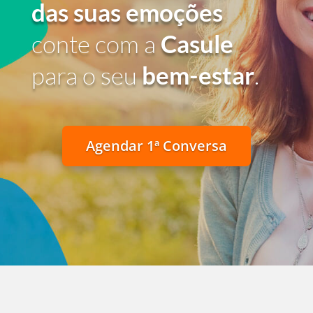
das suas emoções
conte com a
Casule
para o seu
bem-estar
.
Agendar 1ª Conversa