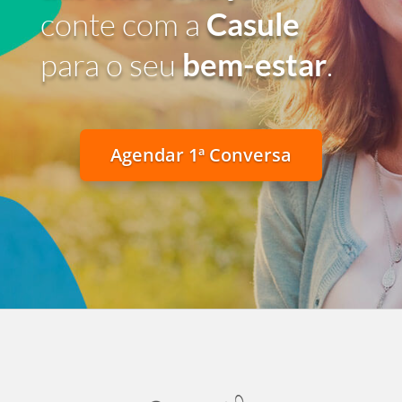
conte com a
Casule
para o seu
bem-estar
.
Agendar 1ª Conversa