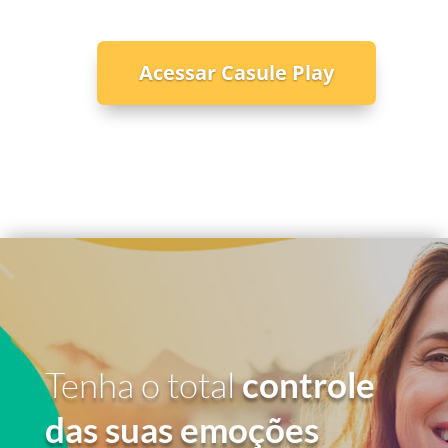
Acessar Casule Play
Tenha o total
controle
das suas emoções