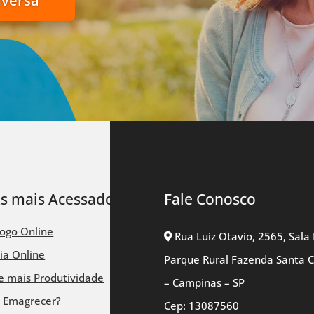
nversa
ks mais Acessados
Fale Conosco
logo Online
Rua Luiz Otavio, 2565, Sala 
ia Online
Parque Rural Fazenda Santa 
 mais Produtividade
– Campinas – SP
 Emagrecer?
Cep: 13087560