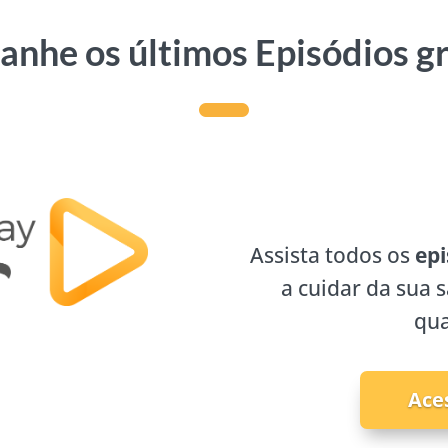
nhe os últimos Episódios g
Assista todos os
epi
a cuidar da sua 
qua
Ace