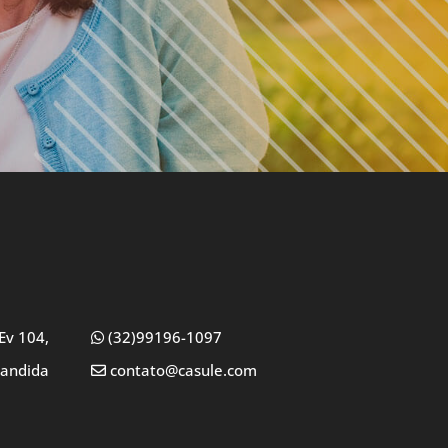
Ev 104,
(32)99196-1097
Candida
contato@casule.com