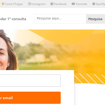
Como Chegar
Instagram
Facebook
Youtube
Spotify
dar 1ª consulta
r email