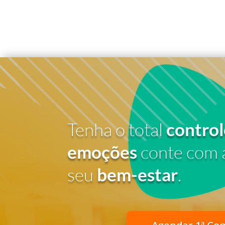
Tenha o total
control
emoções
conte com 
seu
bem-estar
.