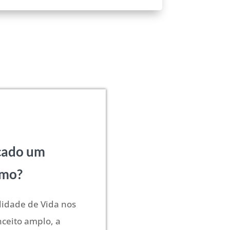
cado um
smo?
lidade de Vida nos
nceito amplo, a