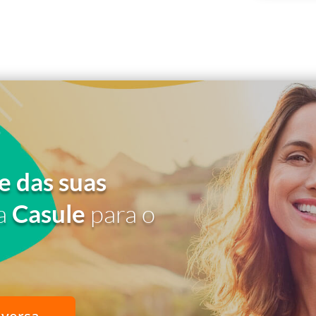
e das suas
a
Casule
para o