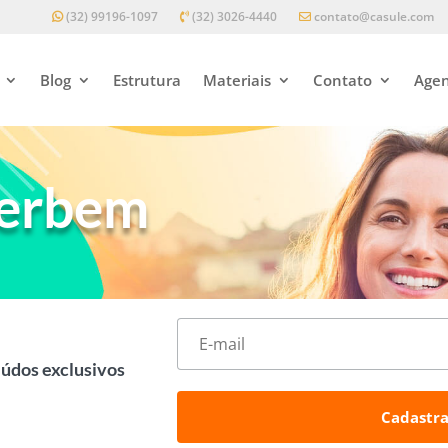
(32) 99196-1097
(32) 3026-4440
contato@casule.com
Blog
Estrutura
Materiais
Contato
Agen
verbem
eúdos exclusivos
Cadastra