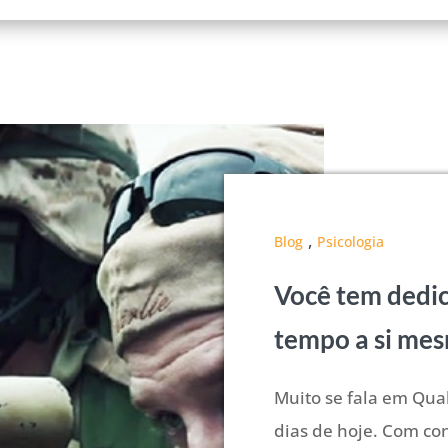
,
Blog
Psicologia
Você tem dedi
tempo a si me
Muito se fala em Qua
dias de hoje. Com co