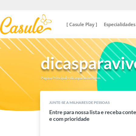
[ Casule Play ]
Especialidades
dicasparavi
Página Principal
»
dicasparaviverbem
JUNTE-SE A MILHARES DE PESSOAS
Entre para nossa lista e receba cont
e com prioridade