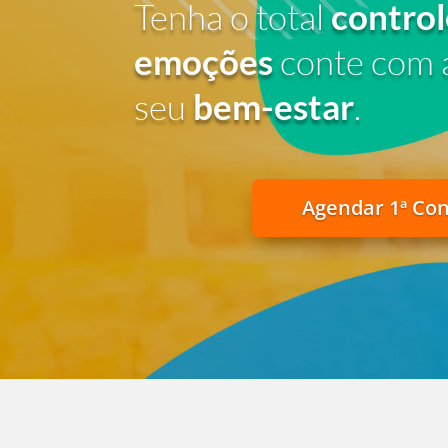
Tenha o total
control
emoções
conte com 
seu
bem-estar
.
Agendar 1ª Co