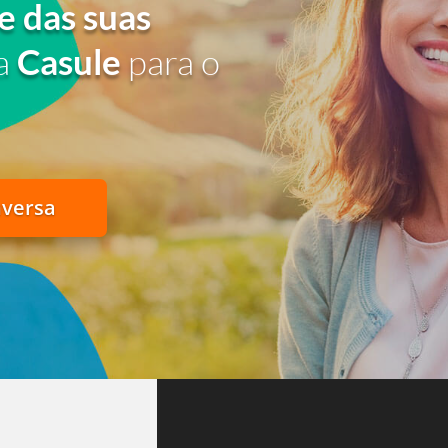
e das suas
a
Casule
para o
nversa