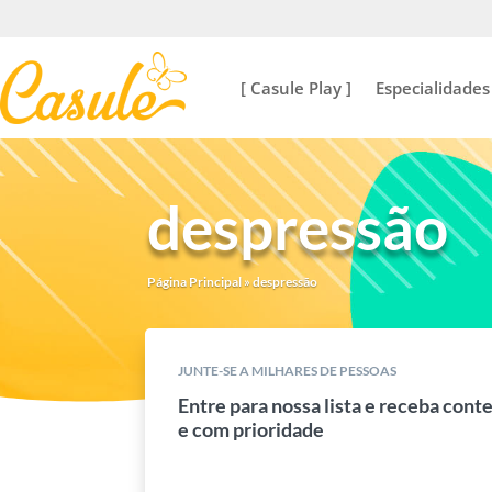
[ Casule Play ]
Especialidades
despressão
Página Principal
»
despressão
JUNTE-SE A MILHARES DE PESSOAS
Entre para nossa lista e receba cont
e com prioridade