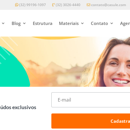
(32) 99196-1097
(32) 3026-4440
contato@casule.com
Blog
Estrutura
Materiais
Contato
Agen
eúdos exclusivos
Cadastra