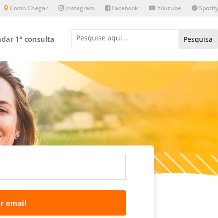
Como Chegar
Instagram
Facebook
Youtube
Spotify
dar 1ª consulta
r email