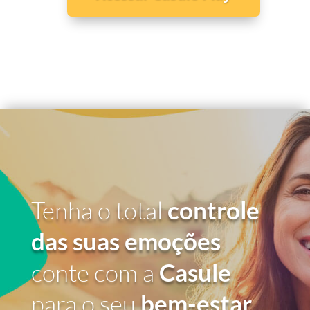
Tenha o total
controle
das suas emoções
conte com a
Casule
para o seu
bem-estar
.