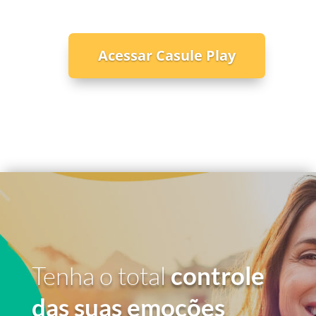
Acessar Casule Play
Tenha o total
controle
das suas emoções