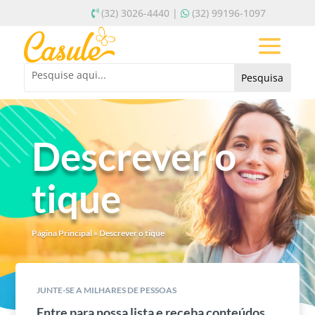
(32) 3026-4440 |
(32) 99196-1097
Descrever o
tique
Página Principal
»
Descrever o tique
JUNTE-SE A MILHARES DE PESSOAS
Entre para nossa lista e receba conteúdos