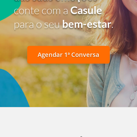
conte com a
Casule
para o seu
bem-estar
.
Agendar 1ª Conversa