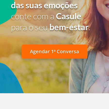
das suas emoções
conte com a
Casule
para o seu
bem-estar
.
Agendar 1ª Conversa