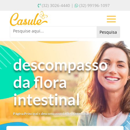
(32) 3026-4440 |
(32) 99196-1097
descompasso
da flora
intestinal
Página Principal
»
descompasso da flora intestinal