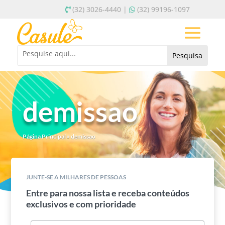
(32) 3026-4440 |
(32) 99196-1097
demissao
Página Principal
»
demissao
JUNTE-SE A MILHARES DE PESSOAS
Entre para nossa lista e receba conteúdos
exclusivos e com prioridade