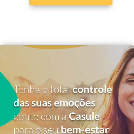
Tenha o total
controle
das suas emoções
conte com a
Casule
para o seu
bem-estar
.