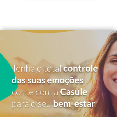
Tenha o total
controle
das suas emoções
conte com a
Casule
para o seu
bem-estar
.