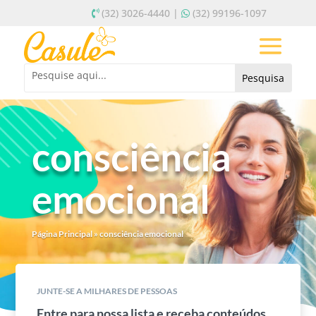
(32) 3026-4440 |
(32) 99196-1097
consciência
emocional
Página Principal
»
consciência emocional
JUNTE-SE A MILHARES DE PESSOAS
Entre para nossa lista e receba conteúdos