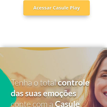
Acessar Casule Play
Tenha o total
controle
das suas emoções
conte com a
Casule