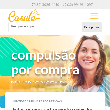
(32) 3026-4440 |
(32) 99196-1097
compulsão
por compra
Página Principal
»
compulsão por compra
JUNTE-SE A MILHARES DE PESSOAS
Entre para nossa lista e receba conteúdos