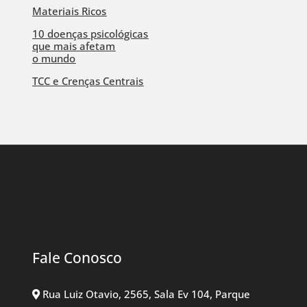
Materiais Ricos
10 doenças psicológicas
que mais afetam
o mundo
TCC e Crenças Centrais
Fale Conosco
Rua Luiz Otavio, 2565, Sala Ev 104, Parque