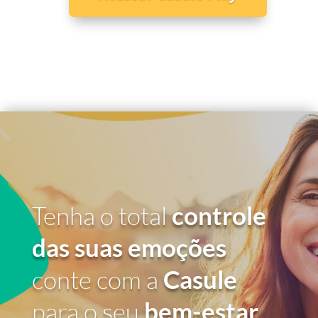
Tenha o total
controle
das suas emoções
conte com a
Casule
para o seu
bem-estar
.