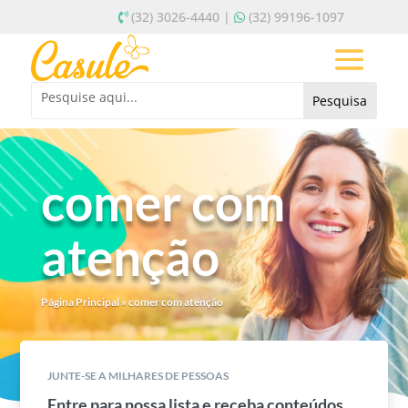
(32) 3026-4440 |
(32) 99196-1097
comer com
atenção
Página Principal
»
comer com atenção
JUNTE-SE A MILHARES DE PESSOAS
Entre para nossa lista e receba conteúdos