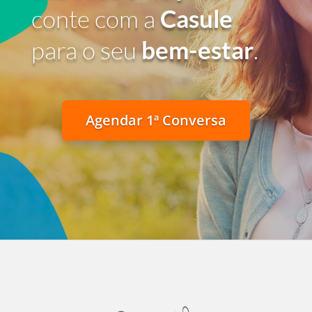
conte com a
Casule
para o seu
bem-estar
.
Agendar 1ª Conversa