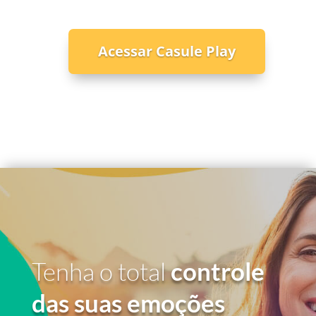
Acessar Casule Play
Tenha o total
controle
das suas emoções