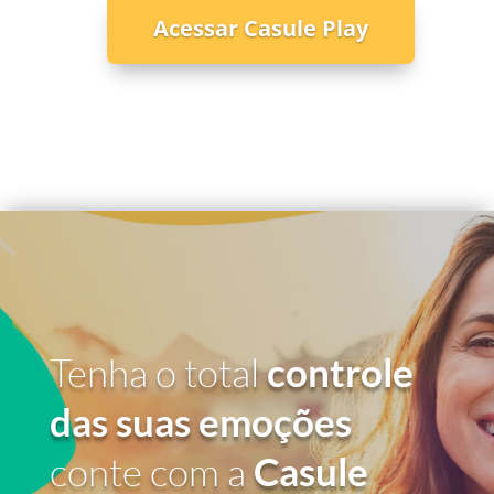
Acessar Casule Play
Tenha o total
controle
das suas emoções
conte com a
Casule