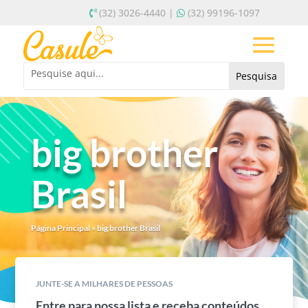
(32) 3026-4440 |
(32) 99196-1097
big brother
Brasil
Página Principal
»
big brother Brasil
JUNTE-SE A MILHARES DE PESSOAS
Entre para nossa lista e receba conteúdos