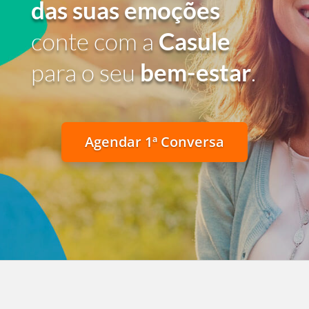
das suas emoções
conte com a
Casule
para o seu
bem-estar
.
Agendar 1ª Conversa