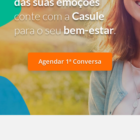
das suas emoções
conte com a
Casule
para o seu
bem-estar
.
Agendar 1ª Conversa