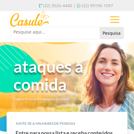
(32) 3026-4440 |
(32) 99196-1097
ataques a
comida
Página Principal
»
ataques a comida
JUNTE-SE A MILHARES DE PESSOAS
Entre para nossa lista e receba conteúdos