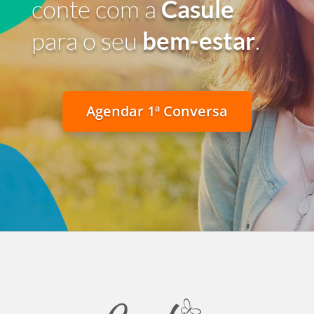
conte com a
Casule
para o seu
bem-estar
.
Agendar 1ª Conversa