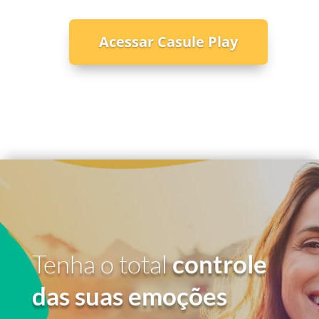
Acessar Casule Play
Tenha o total
controle
das suas emoções