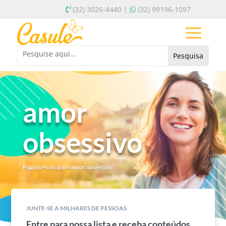
(32) 3026-4440 |
(32) 99196-1097
amor
obsessivo
Página Principal
»
amor obsessivo
JUNTE-SE A MILHARES DE PESSOAS
Entre para nossa lista e receba conteúdos