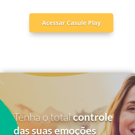
Acessar Casule Play
Tenha o total
controle
das suas emoções