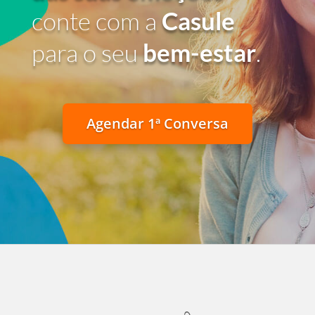
conte com a
Casule
para o seu
bem-estar
.
Agendar 1ª Conversa