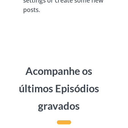
settings or create some new
posts.
Acompanhe os
últimos Episódios
gravados