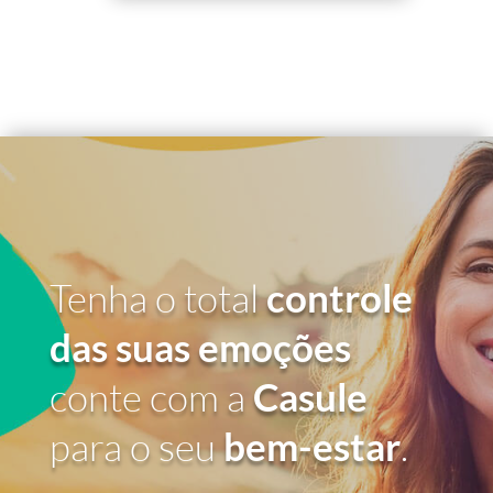
Tenha o total
controle
das suas emoções
conte com a
Casule
para o seu
bem-estar
.