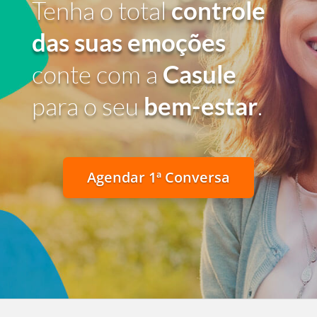
Tenha o total
controle
das suas emoções
conte com a
Casule
para o seu
bem-estar
.
Agendar 1ª Conversa