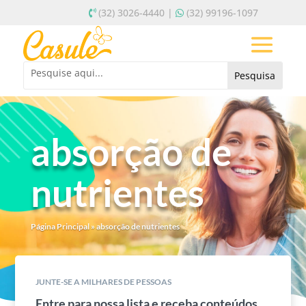
(32) 3026-4440 |
(32) 99196-1097
absorção de
nutrientes
Página Principal
»
absorção de nutrientes
JUNTE-SE A MILHARES DE PESSOAS
Entre para nossa lista e receba conteúdos