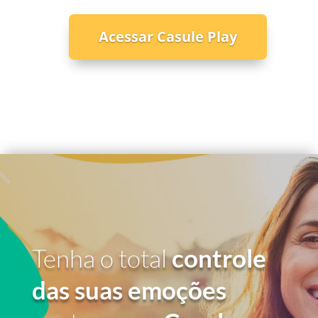
Acessar Casule Play
Tenha o total
controle
das suas emoções