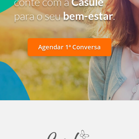
conte com a
Casule
para o seu
bem-estar
.
Agendar 1ª Conversa