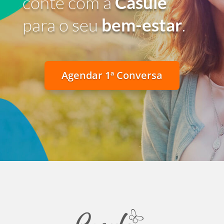
conte com a
Casule
para o seu
bem-estar
.
Agendar 1ª Conversa