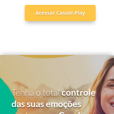
Acessar Casule Play
Tenha o total
controle
das suas emoções