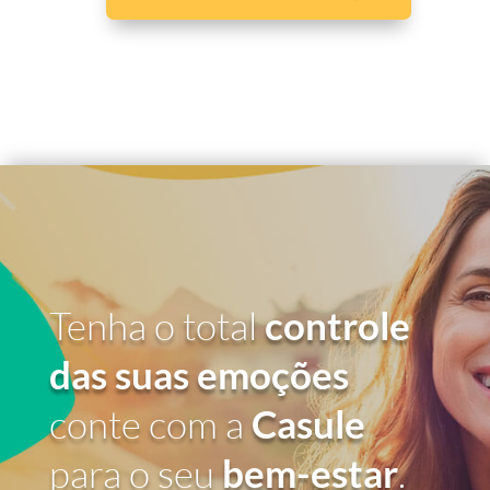
Tenha o total
controle
das suas emoções
conte com a
Casule
para o seu
bem-estar
.