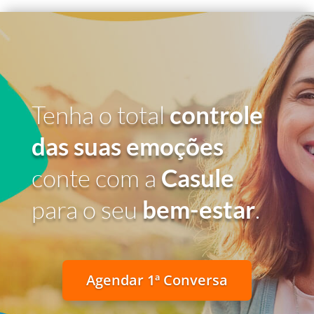
Tenha o total
controle
das suas emoções
conte com a
Casule
para o seu
bem-estar
.
Agendar 1ª Conversa