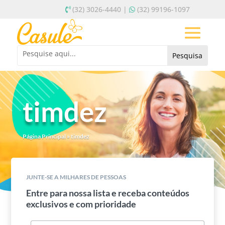
(32) 3026-4440 |
(32) 99196-1097
timdez
Página Principal
»
timdez
JUNTE-SE A MILHARES DE PESSOAS
Entre para nossa lista e receba conteúdos
exclusivos e com prioridade