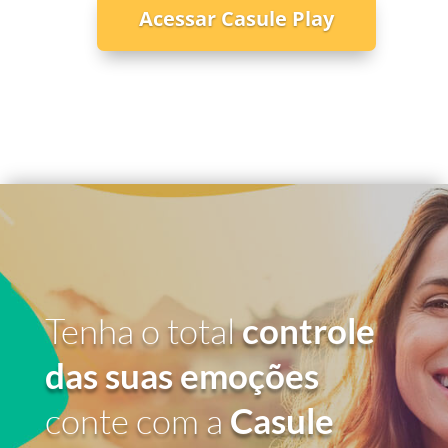
Acessar Casule Play
Tenha o total
controle
das suas emoções
conte com a
Casule