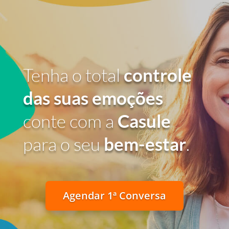
Tenha o total
controle
das suas emoções
conte com a
Casule
para o seu
bem-estar
.
Agendar 1ª Conversa