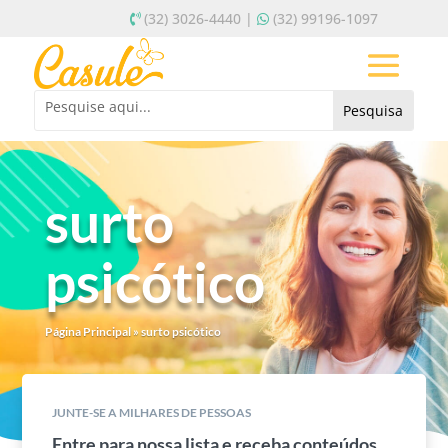
(32) 3026-4440 |
(32) 99196-1097
surto
psicótico
Página Principal
»
surto psicótico
JUNTE-SE A MILHARES DE PESSOAS
Entre para nossa lista e receba conteúdos