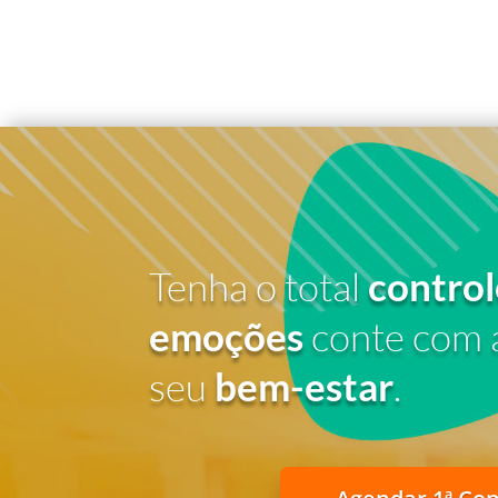
Tenha o total
control
emoções
conte com 
seu
bem-estar
.