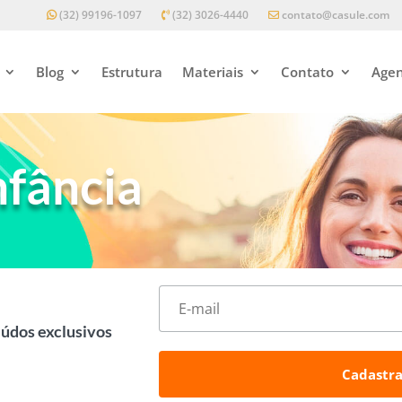
(32) 99196-1097
(32) 3026-4440
contato@casule.com
Blog
Estrutura
Materiais
Contato
Agen
nfância
eúdos exclusivos
Cadastra