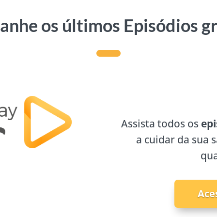
nhe os últimos Episódios g
Assista todos os
epi
a cuidar da sua 
qua
Ace