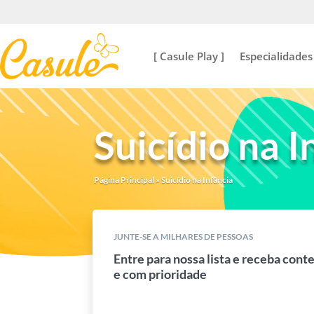
[ Casule Play ]
Especialidades
Suicídio na I
Página Principal
»
Suicídio na Infância
JUNTE-SE A MILHARES DE PESSOAS
Entre para nossa lista e receba cont
e com prioridade