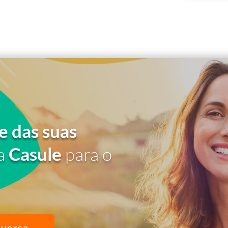
e das suas
a
Casule
para o