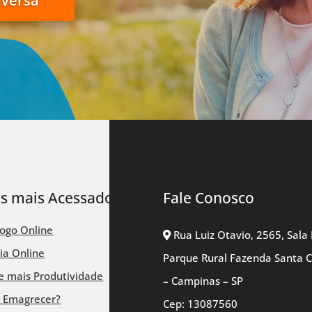
nversa
ks mais Acessados
Fale Conosco
logo Online
Rua Luiz Otavio, 2565, Sala 
ia Online
Parque Rural Fazenda Santa 
 mais Produtividade
– Campinas – SP
 Emagrecer?
Cep: 13087560