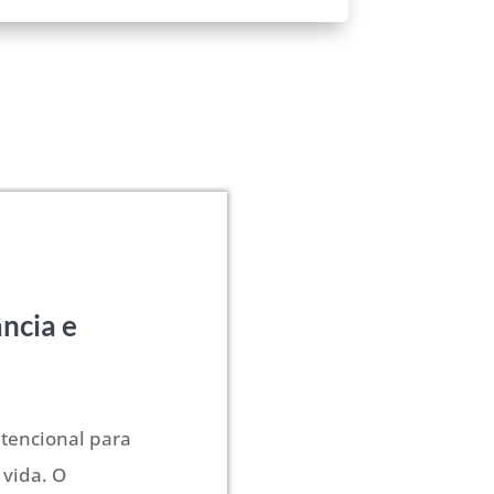
ância e
ntencional para
 vida. O