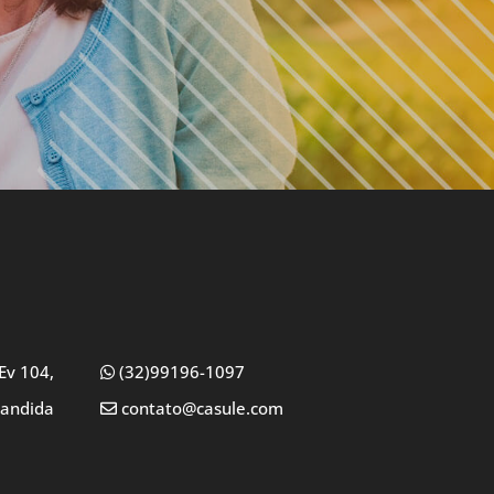
Ev 104,
(32)99196-1097
Candida
contato@casule.com