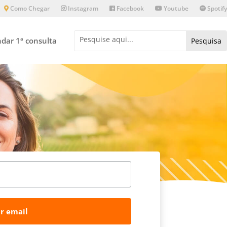
Como Chegar
Instagram
Facebook
Youtube
Spotify
dar 1ª consulta
r email