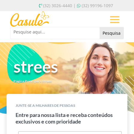
(32) 3026-4440 |
(32) 99196-1097
strees
Página Principal
»
strees
JUNTE-SE A MILHARES DE PESSOAS
Entre para nossa lista e receba conteúdos
exclusivos e com prioridade