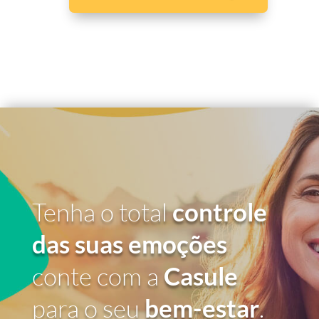
Tenha o total
controle
das suas emoções
conte com a
Casule
para o seu
bem-estar
.