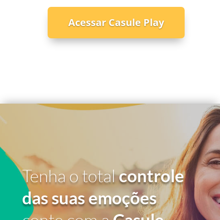
Acessar Casule Play
Tenha o total
controle
das suas emoções
conte com a
Casule