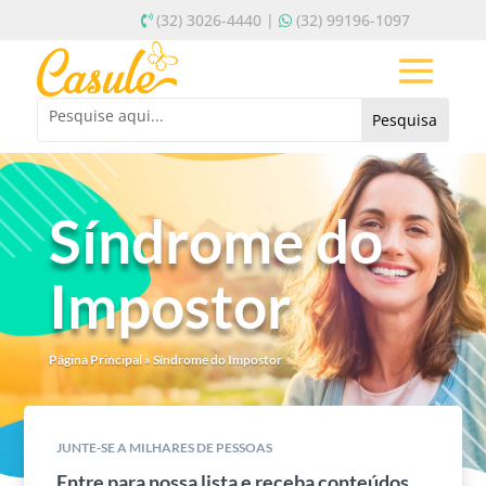
(32) 3026-4440 |
(32) 99196-1097
Síndrome do
Impostor
Página Principal
»
Síndrome do Impostor
JUNTE-SE A MILHARES DE PESSOAS
Entre para nossa lista e receba conteúdos