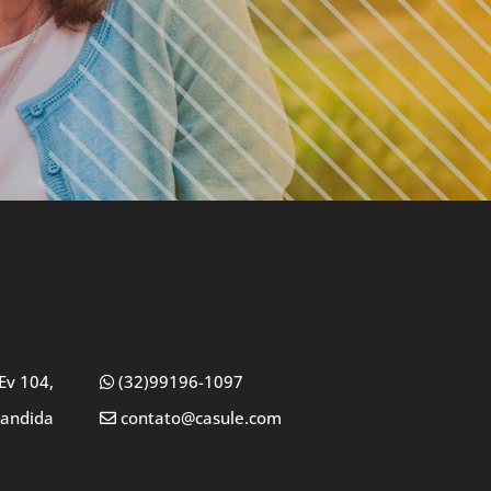
Ev 104,
(32)99196-1097
Candida
contato@casule.com