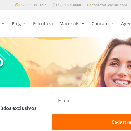
(32) 99196-1097
(32) 3026-4440
contato@casule.com
Blog
Estrutura
Materiais
Contato
Agen
o
eúdos exclusivos
Cadastra