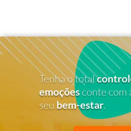
Tenha o total
control
emoções
conte com 
seu
bem-estar
.