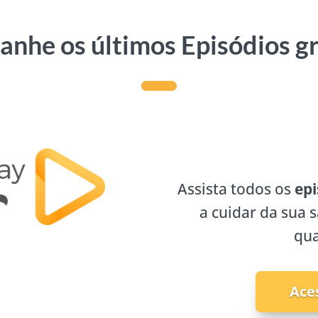
nhe os últimos Episódios g
Assista todos os
epi
a cuidar da sua 
qua
Ace