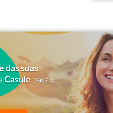
e das suas
a
Casule
para o