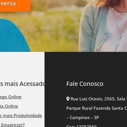
nversa
ks mais Acessados
Fale Conosco
logo Online
Rua Luiz Otavio, 2565, Sala 
ia Online
Parque Rural Fazenda Santa 
 mais Produtividade
– Campinas – SP
 Emagrecer?
Cep: 13087560