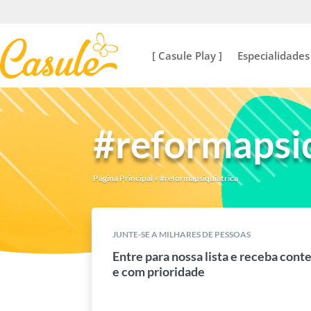
[ Casule Play ]
Especialidades
#reformapsiq
Página Principal
»
#reformapsiquiatrica
JUNTE-SE A MILHARES DE PESSOAS
Entre para nossa lista e receba cont
e com prioridade