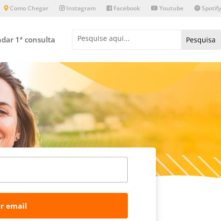
Como Chegar
Instagram
Facebook
Youtube
Spotify
dar 1ª consulta
r email