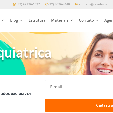
(32) 99196-1097
(32) 3026-4440
contato@casule.com
Blog
Estrutura
Materiais
Contato
Agen
uiatrica
eúdos exclusivos
Cadastra