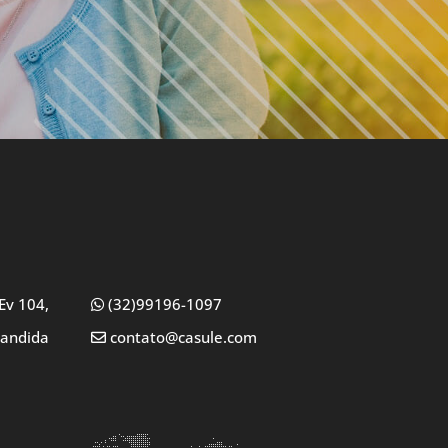
Ev 104,
(32)99196-1097
Candida
contato@casule.com