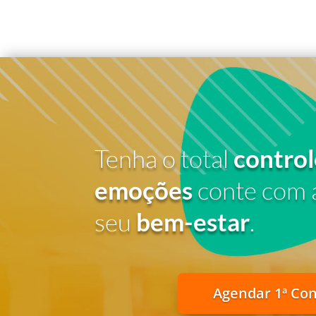
Tenha o total
control
emoções
conte com 
seu
bem-estar
.
Agendar 1ª Co