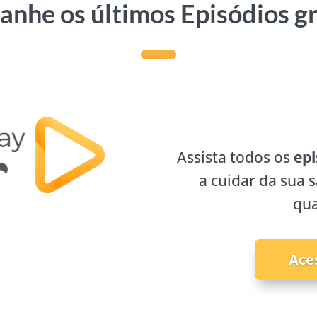
nhe os últimos Episódios g
Assista todos os
epi
a cuidar da sua 
qua
Ace