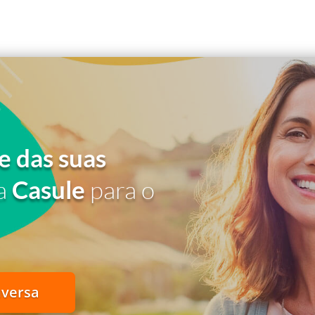
e das suas
a
Casule
para o
nversa