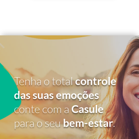
Tenha o total
controle
das suas emoções
conte com a
Casule
para o seu
bem-estar
.