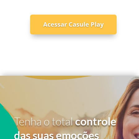
Acessar Casule Play
Tenha o total
controle
das suas emoções