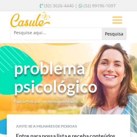
(32) 3026-4440 |
(32) 99196-1097
problema
psicológico
Página Principal
»
problema psicológico
JUNTE-SE A MILHARES DE PESSOAS
Entre para nossa lista e receba conteúdos