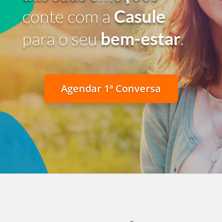
conte com a
Casule
para o seu
bem-estar
.
Agendar 1ª Conversa