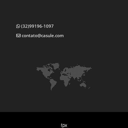
(32)99196-1097
contato@casule.com