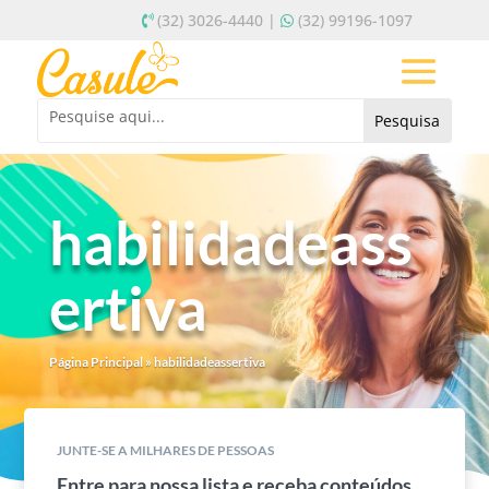
(32) 3026-4440 |
(32) 99196-1097
habilidadeass
ertiva
Página Principal
»
habilidadeassertiva
JUNTE-SE A MILHARES DE PESSOAS
Entre para nossa lista e receba conteúdos