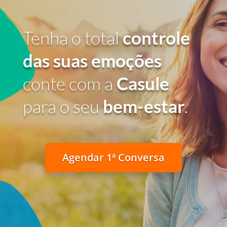
Tenha o total
controle
das suas emoções
conte com a
Casule
para o seu
bem-estar
.
Agendar 1ª Conversa