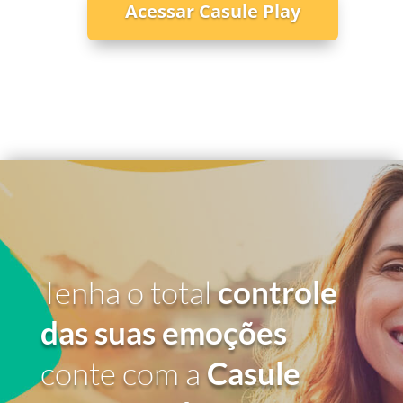
Acessar Casule Play
Tenha o total
controle
das suas emoções
conte com a
Casule