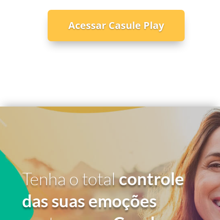
Acessar Casule Play
Tenha o total
controle
das suas emoções