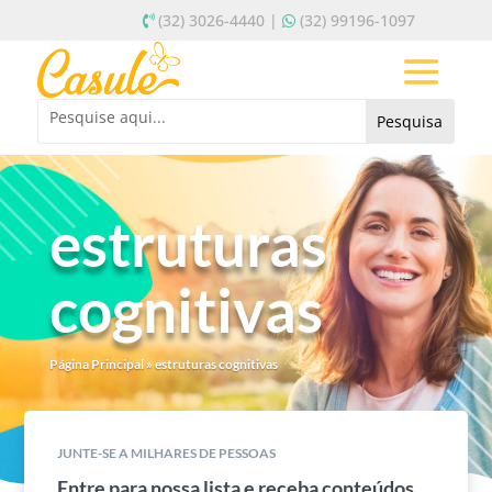
(32) 3026-4440 |
(32) 99196-1097
estruturas
cognitivas
Página Principal
»
estruturas cognitivas
JUNTE-SE A MILHARES DE PESSOAS
Entre para nossa lista e receba conteúdos