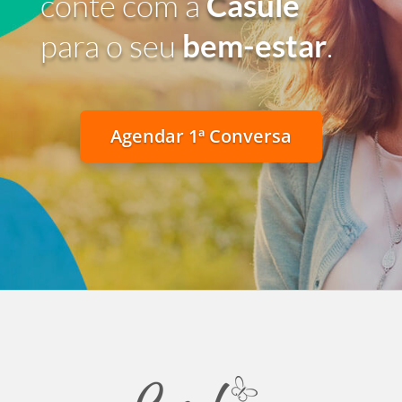
conte com a
Casule
para o seu
bem-estar
.
Agendar 1ª Conversa