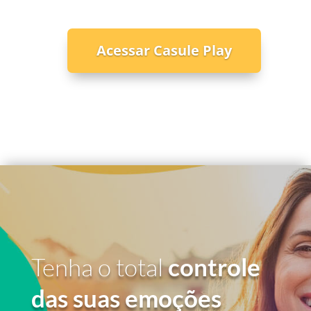
Acessar Casule Play
Tenha o total
controle
das suas emoções