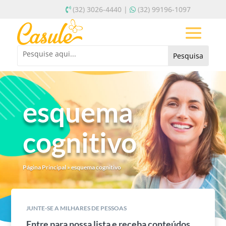
(32) 3026-4440 |
(32) 99196-1097
esquema
cognitivo
Página Principal
»
esquema cognitivo
JUNTE-SE A MILHARES DE PESSOAS
Entre para nossa lista e receba conteúdos