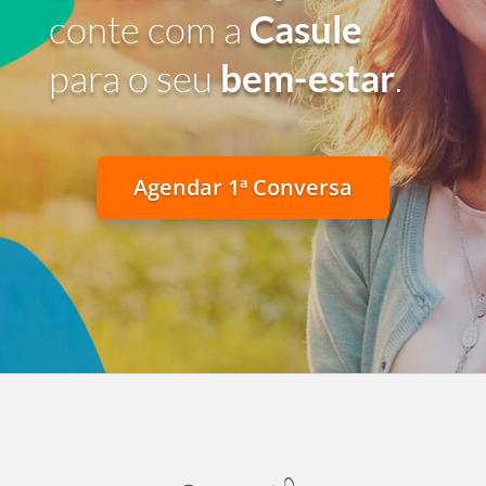
conte com a
Casule
para o seu
bem-estar
.
Agendar 1ª Conversa