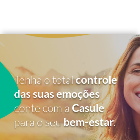
Tenha o total
controle
das suas emoções
conte com a
Casule
para o seu
bem-estar
.