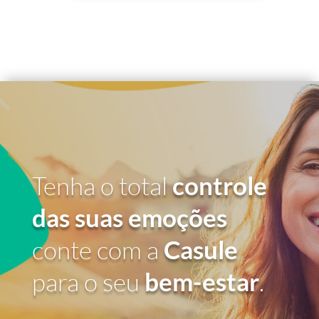
Tenha o total
controle
das suas emoções
conte com a
Casule
para o seu
bem-estar
.