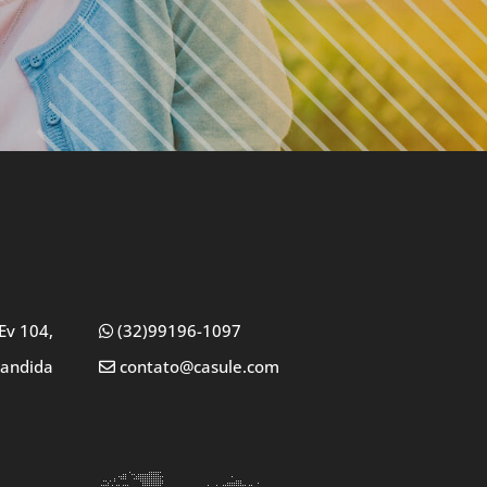
Ev 104,
(32)99196-1097
Candida
contato@casule.com