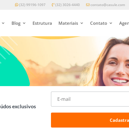
(32) 99196-1097
(32) 3026-4440
contato@casule.com
Blog
Estrutura
Materiais
Contato
Agen
eúdos exclusivos
Cadastra