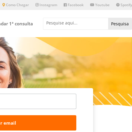
Como Chegar
Instagram
Facebook
Youtube
Spotify
dar 1ª consulta
r email