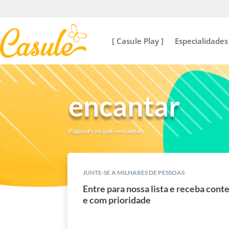
[ Casule Play ]
Especialidades
encantar
Página Principal
»
encantar
JUNTE-SE A MILHARES DE PESSOAS
Entre para nossa lista e receba cont
e com prioridade