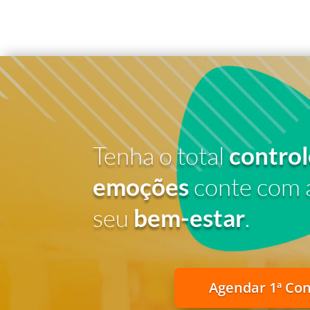
Tenha o total
control
emoções
conte com 
seu
bem-estar
.
Agendar 1ª Co