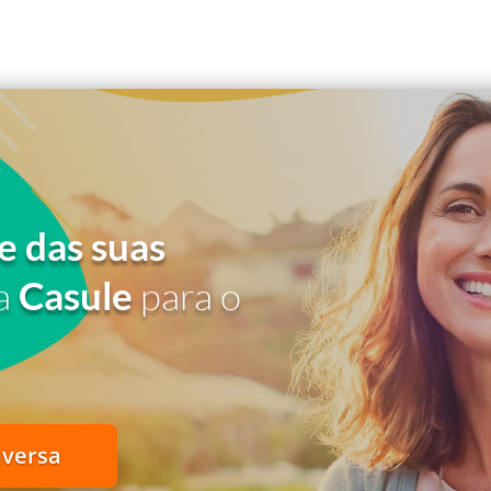
e das suas
a
Casule
para o
nversa