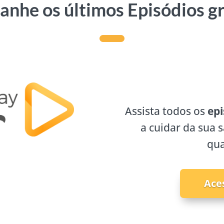
nhe os últimos Episódios g
Assista todos os
epi
a cuidar da sua 
qua
Ace